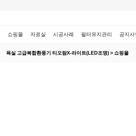
쇼핑몰
자료실
시공사례
필터유지관리
공지사
욕실 고급복합환풍기 티오람X-라이트(LED조명) > 쇼핑몰